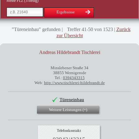
Meine PLZ (5-stellig)
Ergebnisse
"Türeneinbau" gefunden
Treffer 41-50 von 1523
Zurück
zur Übersicht
Andreas Hildebrandt Tischlerei
Minslebener Straße 34
38855 Wernigerode
Tel.:
0394343315
Web:
http://www.tischlerei-hildebrandt.de
Türeneinbau
Weitere Leistungen (
+
)
Telefonkontakt