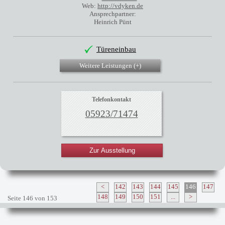
Web:
http://vdyken.de
Ansprechpartner:
Heinrich Pünt
Türeneinbau
Weitere Leistungen (
+
)
Telefonkontakt
05923/71474
Zur Ausstellung
<
142
143
144
145
146
147
148
149
150
151
...
>
Seite 146 von 153