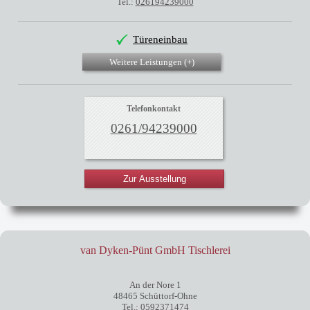
Tel.:
026194239000
Türeneinbau
Weitere Leistungen (
+
)
Telefonkontakt
0261/94239000
Zur Ausstellung
van Dyken-Pünt GmbH Tischlerei
An der Nore 1
48465 Schüttorf-Ohne
Tel.:
0592371474