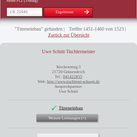
Meine PLZ (5-stellig)
Ergebnisse
"Türeneinbau" gefunden
Treffer 1451-1460 von 1523
Zurück zur Übersicht
Uwe Schütt Tischlermeister
Kirchenstieg 3
21720 Grünendeich
Tel.:
041422855
Web:
http://www.tischlerei-schuett.de
Ansprechpartner:
Uwe Schütt
Türeneinbau
Weitere Leistungen (
+
)