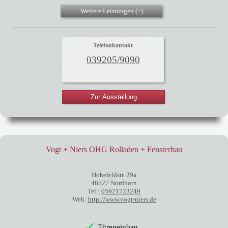
Weitere Leistungen (
+
)
Telefonkontakt
039205/9090
Zur Ausstellung
Vogt + Niers OHG Rolladen + Fensterbau
Hohefeldstr. 29a
48527 Nordhorn
Tel.:
05921723249
Web:
http://www.vogt-niers.de
Türeneinbau