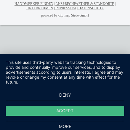
HANDWERKER FINDEN
ANSPRECHPARTNER & STANDORTE
UNTERNEHMEN
IMPRESSUM
DATENSCHUTZ
powered by
city-map Stade GmbH
This site uses third-party website tracking technologies to
provide and continually improve our services, and to display
advertisements according to users' interests. I agree and may
revoke or change my consent at any time with effect for the
future.
DENY
ACCEPT
MORE