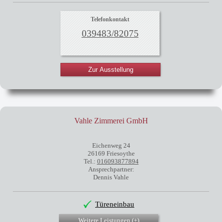
Telefonkontakt
039483/82075
Zur Ausstellung
Vahle Zimmerei GmbH
Eichenweg 24
26169 Friesoythe
Tel.:
016093877894
Ansprechpartner:
Dennis Vahle
Türeneinbau
Weitere Leistungen (
+
)