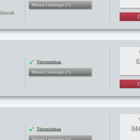
Weitere Leistungen (
+
)
ilkens.de
Z
0
Türeneinbau
Weitere Leistungen (
+
)
Z
04
Türeneinbau
Weitere Leistungen (
+
)