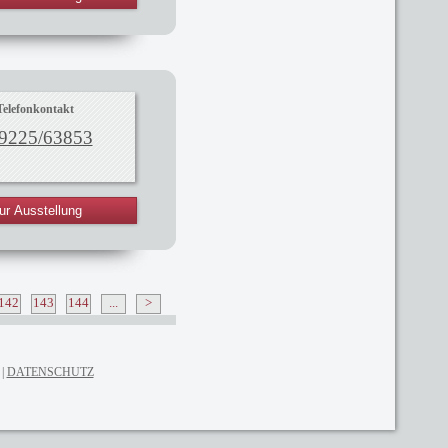
Telefonkontakt
9225/63853
ur Ausstellung
142
143
144
...
>
DATENSCHUTZ