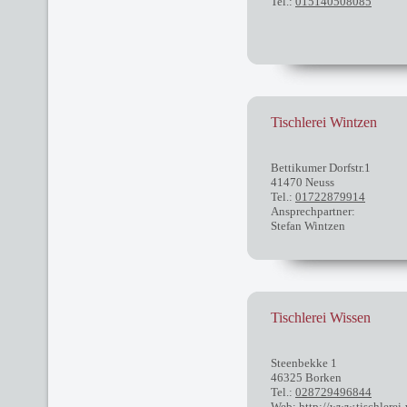
Tel.:
015140508085
Tischlerei Wintzen
Bettikumer Dorfstr.1
41470 Neuss
Tel.:
01722879914
Ansprechpartner:
Stefan Wintzen
Tischlerei Wissen
Steenbekke 1
46325 Borken
Tel.:
028729496844
Web:
http://www.tischlerei