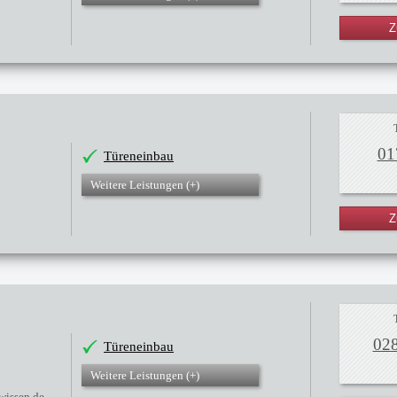
Z
01
Türeneinbau
Weitere Leistungen (
+
)
Z
02
Türeneinbau
Weitere Leistungen (
+
)
-wissen.de