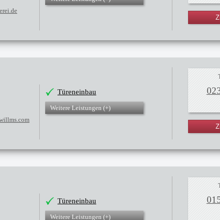
erei.de
Z
02
Türeneinbau
Weitere Leistungen (
+
)
-willms.com
Z
01
Türeneinbau
Weitere Leistungen (
+
)