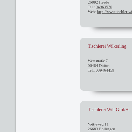
26892 Heede
Tel.:
04963570
Web:
http://www.tischler-w
Tischlerei Wilkerling
Weststraße 7
06484 Ditfurt
Tel.:
039464459
Tischlerei Will GmbH
Vottjeweg 11
26683 Bollingen