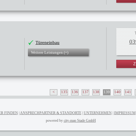
03
Türeneinbau
Weitere Leistungen (
+
)
Z
<
135
136
137
138
139
140
141
R FINDEN
ANSPRECHPARTNER & STANDORTE
UNTERNEHMEN
IMPRESSUM
powered by
city-map Stade GmbH