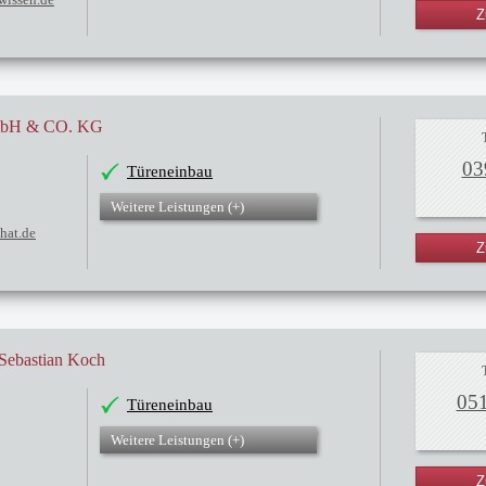
Z
GmbH & CO. KG
03
Türeneinbau
Weitere Leistungen (
+
)
that.de
Z
 Sebastian Koch
05
Türeneinbau
Weitere Leistungen (
+
)
Z