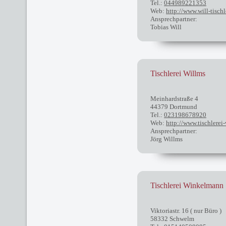
Tel.:
044989221353
Web:
http://www.will-tischl
Ansprechpartner:
Tobias Will
Tischlerei Willms
Meinhardstraße 4
44379 Dortmund
Tel.:
023198678920
Web:
http://www.tischlerei
Ansprechpartner:
Jörg Willms
Tischlerei Winkelmann
Viktoriastr. 16 ( nur Büro )
58332 Schwelm