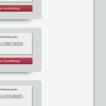
ur Ausstellung
Telefonkontakt
31/98678920
ur Ausstellung
Telefonkontakt
514/0508085