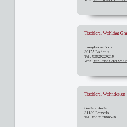
Tischlerei Wohlthat 
Königborner Str. 20
39175 Biederitz
Tel.:
03929226218
Web:
http://tischlerei-wohl
Tischlerei Wohndesign
Gießereistraße 3
31180 Emmerke
Tel.:
051212896549