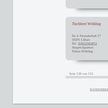
Tischlerei Wöhling
Str. d. Freundschaft 37
39291 Lübars
Tel.:
03922563853
Ansprechpartner:
Tobias Wöhling
Seite 139 von 153
HANDWERKE